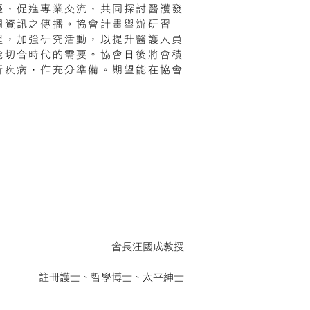
臺，促進專業交流，共同探討醫護發
關資訊之傳播。協會計畫舉辦研習
程，加強研究活動，以提升醫護人員
能切合時代的需要。協會日後將會積
新疾病，作充分準備。期望能在協會
會長
汪國成教授
註冊護士、哲學博士、太平紳士