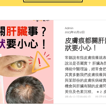
Admin
2023年10月12日
皮膚痕都關肝
狀要小心！
常聽說有指皮膚痕癢就
說法是否屬實？ 肝臟為
傳統中醫理論，經常會
其實多數我們皮膚痕癢
與某部份的皮膚疾病確實
機會與肝臟有關的皮膚問題[
黃疸及色素沉積。 🔹2
機會出現蜘蛛痣、腹壁靜脈
皮疹：身體出現難以消