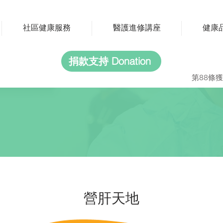
社區健康服務
醫護進修講座
健康
捐款支持 Donation
第88條獲
營肝天地