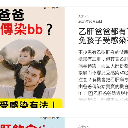
腫、小腿潰瘍等。 🔹4
炎病患會有灰甲、指甲
題。 🔹5. 毛髮改變
Admin
2023年10月12日
成其雄激素下降，會令
乙肝爸爸都有
如果您發現自己有以上
查。我們日常亦應好好護
免孩子受感染
————————————
——— 營肝天地（香港
不少患有乙型肝炎的父
在為肝病患者及其家屬
樣患有乙肝，但其實乙
資訊有興趣的人士提供
病毒傳染，而且大部份
>> 免費入會連結 http:/
接觸而令嬰兒受感染👶
注意？有機會把乙肝病毒
由爸爸傳染給寶寶的機
[1]： 1️⃣乙肝爸爸透
染給配偶，配偶再在分娩時
與小孩接觸時不慎傳染
等有機會染血🩸的用品
自己為乙型肝炎患者，
肝疫苗。在寶寶出生後
Admin