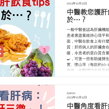
2023年10月12日
並避免共用有可能蘸血
中醫教您護肝飲食ti
————————————
——— 營肝天地（香港
於…？
在為肝病患者及其家屬
資訊有興趣的人士提供
一般中醫會認為肝臟機
>> 免費入會連結 http://bit.do/fLp9R >> 了解營肝天
患者應盡量維持心境平和
地 https://reurl.cc
面，中醫在飲食上有什麼護肝建
質：肝癌病人的肝臟會
礙，令患者的蛋白質含
🍳，可煲一些有助健脾
實、懷山等（每款約10-1
食物：中醫理論中提及
汁分泌受影響，🙅🏻‍♀️
味食物」：中醫五行學
食物有助護肝。🍇葡萄
含纖維質，能吸收腸胃
Admin
2023年10月12日
肉含豐富維生素，有助
中醫角度看肝
有很多多酚類活性物質，