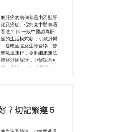
，但建議患者可在服用藥材前
，了解自己體質的飲食忌宜。
——————————————
一般肝癌的病例都是由乙型肝
醫療護理發展協會的屬會，旨
化及癌症。🤔究竟中醫會唔
，以及對肝臟健康和肝臟營養
法？ [1] 一般中醫認為肝
免費資訊、
繃的生活模式😫，引致肝鬱
制，愛吃油膩及生冷食物，使
影響氣血運行，令肝細胞無法
要觀察肝病症狀，中醫認為可
」表現： 🔹1. 肝癭線：舌
色或紫色💜，或條紋狀。
小魚際處與指腹發紅。 🔹3. 蜘
、頸部等地方出現一種看起來
如發現自己或身邊人出現「肝
有機會出現肝臟問題，建議盡
好？切記緊遵５
——————————————
醫療護理發展協會的屬會，旨
，以及對肝臟健康和肝臟營養
的血液及體液，[1]主要透過