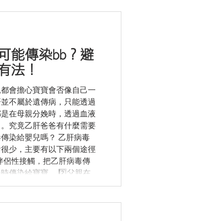
. 指甲問題：有些肝硬化或肝
脆弱、杵狀指、線狀黑甲等問
：如肝臟對雌激素代謝下降，做
有些男性患者毛髮會變稀疏。
可能傳染bb？避
症狀，建議求醫作進一步檢
肝💖，維持肝臟健康！
有法！
——————————————
醫療護理發展協會的屬會，旨
親都會擔心寶寶會否像自己一
，以及對肝臟健康和肝臟營養
肝並不屬於遺傳病，只能透過
免費資訊、活動、優惠等。）
都是在母親分娩時，透過血液
🏻。究竟乙肝爸爸有什麼需要
傳染給嬰兒嗎？ 乙肝病毒
會很少，主要有以下兩個途徑
過與伴侶性接觸，把乙肝病毒傳
傳染給寶寶。 2️⃣父親在
乙肝病毒，如共用牙刷、鬚刨
。 如果男士在生肓前已得悉
應請伴侶作檢查及考慮注射乙
亦應為嬰兒注射乙肝疫苗✅，