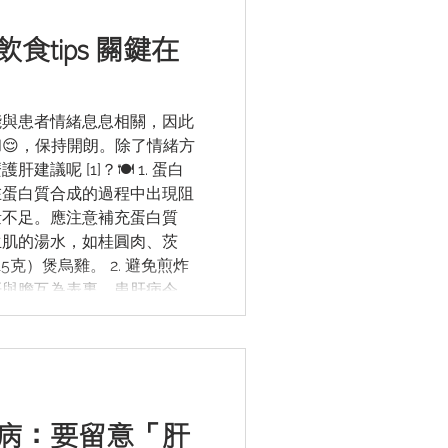
的用具，以免血液傳染。
ps 關鍵在
——————————————
醫療護理發展協會的屬會，旨
，以及對肝臟健康和肝臟營養
免費資訊、活動、優惠等。）
能與患者情緒息息相關，因此
😌，保持開朗。除了情緒方
/a53jml >> 加入營肝天地
議呢 [1]？🍽️ 1. 蛋白
在蛋白質合成的過程中出現阻
量不足。應注意補充蛋白質
生肌的湯水，如桂圓肉、茨
5克）煲烏雞。 2. 避免煎炸
肝與膽互為表裏，患肝病令膽
應盡量避免吃油膩食物。 3. 「酸
說曾指出「酸生肝」，吃酸味
是其中一個好例子，葡萄皮富
中過多的膽固醇及脂肪；葡萄
體內血漿蛋白的含量提升，亦
病：要留意「肝
有護肝作用。 以上為中醫