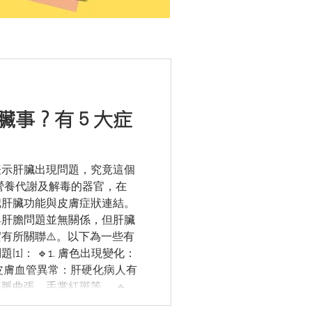
臟事？有５大症
表示肝臟出現問題，究竟這個
營養代謝及解毒的器官，在
把肝臟功能與皮膚症狀連結。
與肝膽問題並無關係，但肝臟
有所關聯⚠️。以下為一些有
1]： 🔹1. 膚色出現變化：
. 皮膚血管異常：肝硬化病人有
曲張、手掌紅斑等。 🔹3.
退的蕁麻疹、血管神經性水