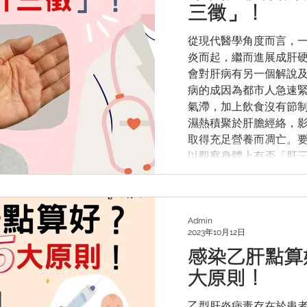
對肝病患者的飲食貼士
三徵」！
先諮詢醫生意見👨‍⚕️
————————————
從現代醫學角度而言，
——— 營肝天地（香港
炎而起，繼而進展成肝硬
在為肝病患者及其家屬
會對肝病有另一個解說及看
資訊有興趣的人士提供
病的成因為都市人急速緊
氣滯，加上飲食沒有節
濕熱積聚於肝膽經絡，
取得充足營養而凋亡。
以觀察身體上有否「肝三徵
頭左右兩側的邊緣呈青紫
🔹2. 肝掌：🖐🏻手掌大
蛛痣：在臉部、上胸部
像是蜘蛛網🕸️的痣。 
Admin
2023年10月12日
三徵」表現，表示身體
感染乙肝點算
快向醫生求診。
————————————
大原則！
——— 營肝天地（香港
在為肝病患者及其家屬
乙型肝炎病毒存在於患者