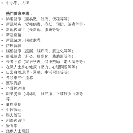
中小學、大學
熱門健康主題：
腸道健康（腸易激、肚痛、便秘等等）
新冠肺炎（變種病毒、症狀、預防、治療等等）
新冠後遺症（長新冠、腦霧等等）
新冠疫苗
新冠確診／隔離處理
防疫資訊
腦部健康（護腦、腦疾病、腦退化等等）
肝臟健康（肝炎、肝硬化、脂肪肝等等）
長者照顧（家居護理、健康照顧、老人病等等）
在職人士身心健康（壓力、心理問題等等）
日常身體護理（運動、生活習慣等等）
各類季節性流感
護眼資訊
坐骨神經痛
職業勞損（網球肘、關節痛、下肢靜脈曲張等
等）
健康膳食
中醫調理
壓力管理
創傷後遺症
營養學
殘疾人士照顧