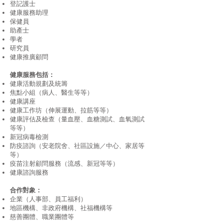
登記護士
健康服務助理
保健員
助產士
學者
研究員
健康推廣顧問
健康服務包括：
健康活動規劃及統籌
焦點小組（病人、醫生等等）
健康講座
健康工作坊（伸展運動、拉筋等等）
健康評估及檢查（量血壓、血糖測試、血氧測試
等等）
新冠病毒檢測
防疫諮詢（安老院舍、社區設施／中心、家居等
等）
疫苗注射顧問服務（流感、新冠等等）
健康諮詢服務
合作對象：
企業（人事部、員工福利）
地區機構、非政府機構、社福機構等
慈善團體、職業團體等