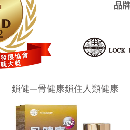
品
鎖健—骨健康鎖住人類健康