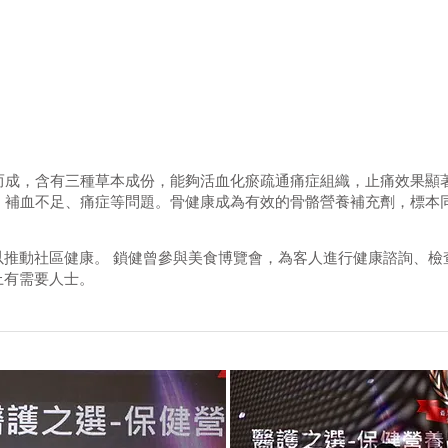
而成，含有三種草本成份，能夠活血化瘀疏通痛症組織，止痛效果顯
、補血不足、痛症等問題。骨健康成為有效的骨骼營養補充劑，標本
以推動社區健康。 鎖健曾參與美食博覽會，為客人進行健康諮詢、檢
上有需要人士。