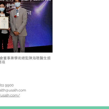
會董事兼學術總監陳海聰醫生頒
獎項
11 9900
alth@usalh.com
//usalh.com/