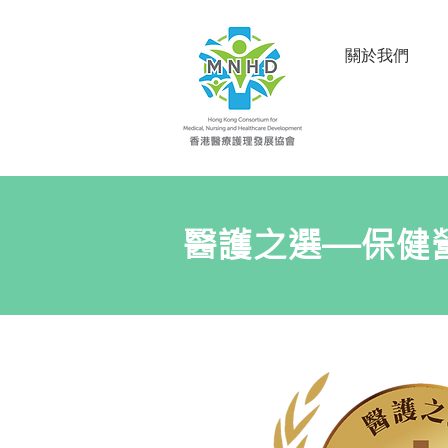
關於我們
醫護之選—保健