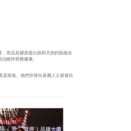
著，而且其膠原蛋白肽和天然鈣肽能全
同治維持骨骼健康。
查及跟進。他們亦曾向基層人士派發抗