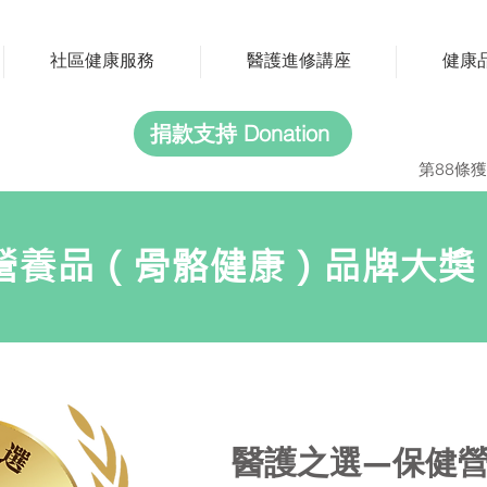
社區健康服務
醫護進修講座
健康
捐款支持 Donation
第88條獲
營養品（骨骼健康）品牌大獎
醫護之選—保健