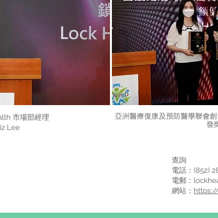
亞洲醫療復康及預防醫學聯會創
ealth 市場部經理
發
iz Lee
查詢
電話：(852) 28
電郵：
lockhe
網站：
https: