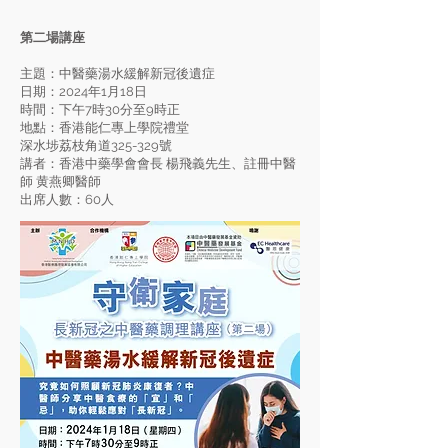
第二場講座
主題：中醫藥湯水緩解新冠後遺症
日期：2024年1月18日
時間：下午7時30分至9時正
地點：香港能仁專上學院禮堂
深水埗荔枝角道325-329號
講者：香港中藥學會會長 楊飛義先生、註冊中醫
師 黄燕卿醫師
出席人數：60人