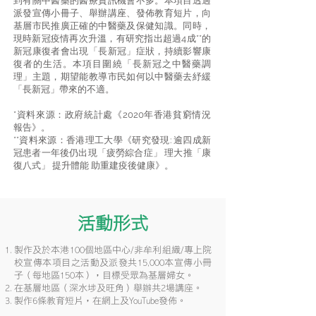
到有關中醫藥的醫療資訊機會不多。本項目透過
派發宣傳小冊子、舉辦講座、發佈教育短片，向
基層市民推廣正確的中醫藥及保健知識。同時，
現時新冠疫情再次升溫，有研究指出超過4成**的
新冠康復者會出現「長新冠」症狀，持續影響康
復者的生活。本項目圍繞「長新冠之中醫藥調
理」主題，期望能教導市民如何以中醫藥去紓緩
「長新冠」帶來的不適。
*資料來源：政府統計處《2020年香港貧窮情況
報告》。
**資料來源：香港理工大學《研究發現: 逾四成新
冠患者一年後仍出現「疲勞綜合症」 理大推「康
復八式」 提升體能 助重建疫後健康》。
活動形式
製作及於本港100個地區中心/非牟利組織/專上院
校宣傳本項目之活動及派發共15,000本宣傳小冊
子（每地區150本），目標受眾為基層婦女。
在基層地區（深水埗及旺角）舉辦共2場講座。
製作6條教育短片，在網上及YouTube發佈。