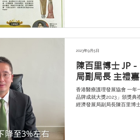
秉承著關懷社區健康之精神，繼
2023年9月5日
陳百里博士 JP
局副局長 主禮
香港醫療護理發展協會 一年
品牌成就大獎2023」頒獎典
經濟發展局副局長陳百里博士 JP 為大獎典禮擔任
及致辭。副局長對健康品牌
濟跟內地政策正面影響下，
思，幫助推...