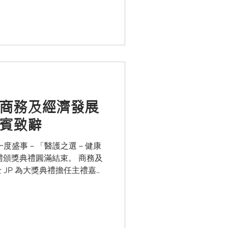
續為社區健康作出貢獻。...
－商務及經濟發展
嘉賓致辭
一度盛事－「醫護之選－健康
禮頒獎典禮圓滿結束。 商務及
主禮嘉賓
成就大獎的肯定，以及香港經
期待與各醫護界一探討新構