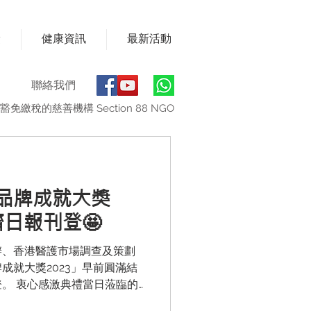
獎
健康資訊
最新活動
聯絡我們
豁免繳稅的慈善機構 Section 88 NGO
品牌成就大獎
濟日報刊登🤩
辦、香港醫護市場調查及策劃
成就大獎2023」早前圓滿結
。 衷心感激典禮當日蒞臨的
品牌，希望大家可以能夠繼續