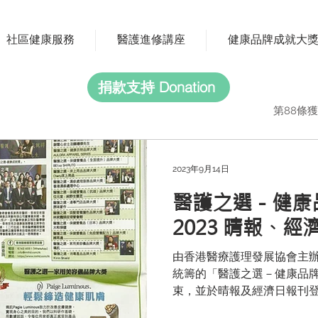
社區健康服務
醫護進修講座
健康品牌成就大
捐款支持 Donation
第88條獲
2023年9月14日
醫護之選－健康
2023 晴報、經
由香港醫療護理發展協會主
統籌的「醫護之選－健康品牌
束，並於晴報及經濟日報刊登
嘉賓，亦再次恭喜各個得獎