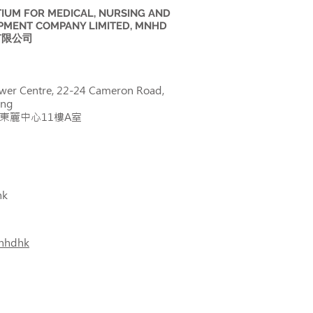
UM FOR MEDICAL, NURSING AND
PMENT COMPANY LIMITED, MNHD
有限公司
Flower Centre, 22-24 Cameron Road,
ong
號東麗中心11樓A室
hk
mnhdhk