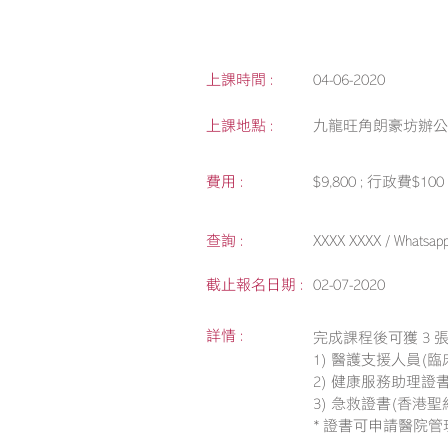
上課時間 :
04-06-2020
上課地點 :
九龍旺角朗豪坊辦公
費用 :
$9,800 ; 行政費$
查詢 :
XXXX XXXX / Whatsa
截止報名日期 :
02-07-2020
詳情 :
完成課程後可獲 3 
1) 醫護支援人員(
2) 健康服務助理證
3) 急救證書(香港
* 證書可申請醫院