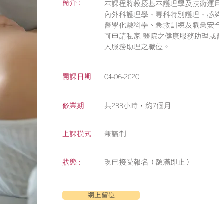
簡介 :
本課程將教授基本護理學及技術運
內外科護理學、專科特別護理、感染
醫學化驗科學、急救訓練及職業安
可申請私家 醫院之健康服務助理或醫
人服務助理之職位。
開課日期 :
04-06-2020
修業期 :
共233小時，約7個月
上課模式 :
兼讀制
狀態 :
現已接受報名（額滿即止）
網上留位