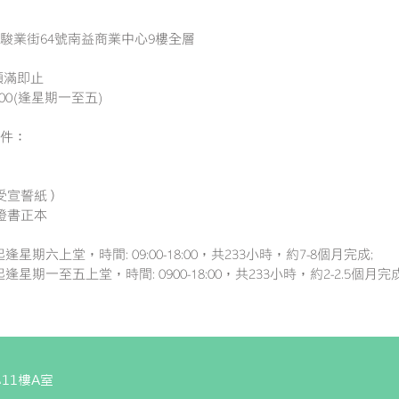
駿業街64號南益商業中心9樓全層
額滿即止
8:00(逢星期一至五)
件：
接受宣誓紙）
證書正本
日起逢星期六上堂，時間: 09:00-18:00，共233小時，約7-8個月完成;
日起逢星期一至五上堂，時間: 0900-18:00，共233小時，約2-2.5個月完
11樓A室