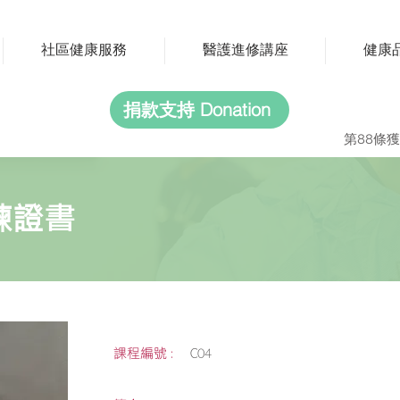
社區健康服務
醫護進修講座
健康
捐款支持 Donation
第88條獲
練證書
課程編號 :
C04