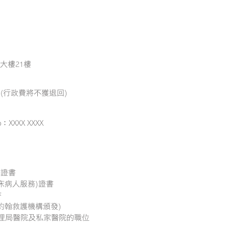
大樓21樓
100 (行政費將不獲退回)
pp：XXXX XXXX
張證書
臨床病人服務)證書
書
聖約翰救護機構頒發)
管理局醫院及私家醫院的職位