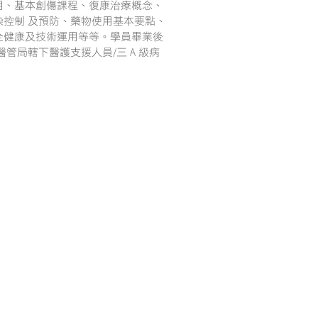
用、基本創傷課程、復康治療概念、
控制 及預防、藥物使用基本要點、
全健康及技術運用等等。學員畢業後
管局轄下醫護支援人員/三 A 級病