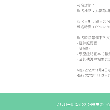
報名詳情：
報名地點：九龍觀塘
報名日期：即日起 
報名時間：09:00-1
報名時請帶備下列文
- 証件照兩張
- 身份証
- 學歷證明正本（
- 及其他護理相關的
A班) 2020年1月4
B班) 2020年2月3
尖沙咀金馬倫道22-24號東麗中心