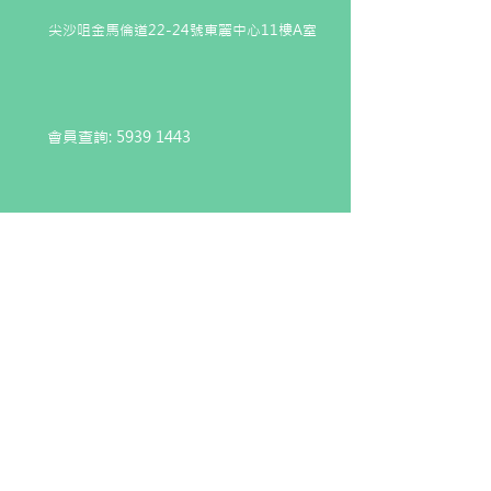
尖沙咀金馬倫道22-24號東麗中心11樓A室
會員查詢:
5939 1443
企業查詢:
6743 4551
本會為第88條獲豁免繳稅的慈善機構（編
號：91/17783）
© 2026 Hong Kong Consortium for Medical, Nursing
and Healthcare Development Co. Ltd,
MNHD
香港醫療護理發展協會有限公司
This website is maintained by Professional Solutions
Consultants Co. Ltd.