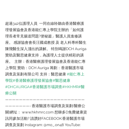
超過342位護理人員  一同在線聆聽由香港醫療護
理發展協會及香港能仁專上學院主辦的「如何護
理長者常見腸道問題?便秘篇」醫護人員進修講
座。 感謝協會會長汪國成教授 及 老人科專科醫生
陳飛醫生深入淺出的講解。 特別鳴謝DCH Auriga
贊助及醫思健康支持，為護理人士提供精彩的講
座。  主辦：香港醫療護理發展協會及香港能仁專
上學院 贊助：DCH Auriga 籌劃：香港醫護市場
調查及策劃有限公司 支持：醫思健康 
#能仁專上
學院
#香港醫療護理發展協會
#醫思健康
#DHCAURIGA
#香港醫護市場調查
#HKHMR
#醫
療公關
———————————————————————
———————- 香港醫護市場調查及策劃(醫療公
關)網址： www.hkhmrc.com 想睇多D免費健康資
訊同參加活動? 請讚好FACEBOOK:香港醫護市場
調查及策劃 Instagram: @mo_.on48 YouTube: 