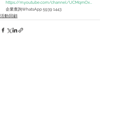
https://m.youtube.com/channel/UCMqmOx...
企業查詢WhatsApp 5939 1443
活動回顧