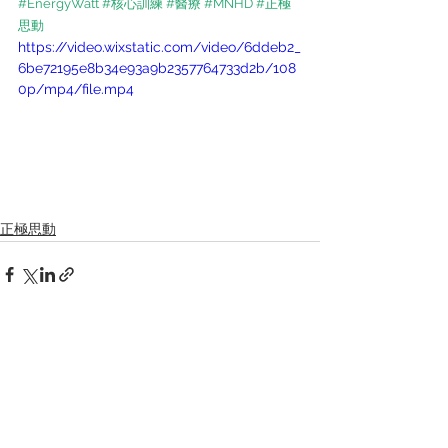
#EnergyWatt
#核心訓練
#醫療
#MNHD
#正極
思動
https://video.wixstatic.com/video/6ddeb2_
6be72195e8b34e93a9b2357764733d2b/108
0p/mp4/file.mp4
正極思動