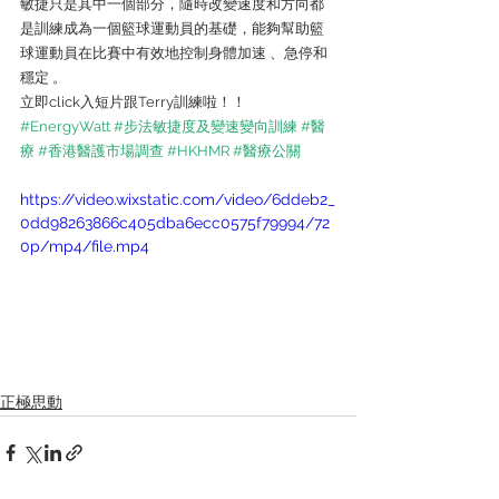
敏捷只是其中一個部分，隨時改變速度和方向都
是訓練成為一個籃球運動員的基礎，能夠幫助籃
球運動員在比賽中有效地控制身體加速 、急停和
穩定 。
立即click入短片跟Terry訓練啦！！
#EnergyWatt
#步法敏捷度及變速變向訓練
#醫
療
#香港醫護市場調查
#HKHMR
#醫療公關
https://video.wixstatic.com/video/6ddeb2_
0dd98263866c405dba6ecc0575f79994/72
0p/mp4/file.mp4
正極思動