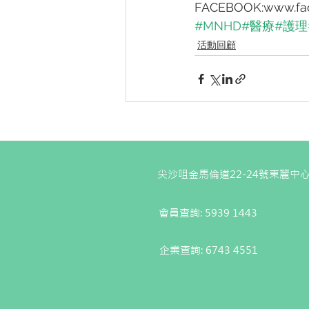
FACEBOOK:www.fac
#MNHD
#醫療
#護理
活動回顧
尖沙咀金馬倫道22-24號東麗中心
會員查詢: 5939 1443
企業查詢:
6743 4551