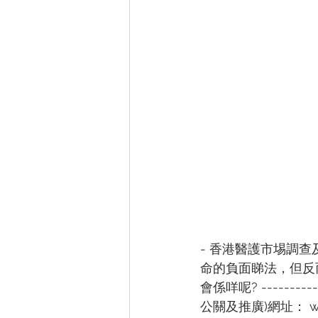
- 香港醫護市埸調查
命的負面睇法，但反
會係咩呢? ----------
公關及推廣)網址： w