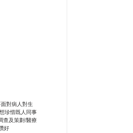
要面對病人對生
想珍惜既人同事
港醫護市場調查及策劃(醫療
請讚好