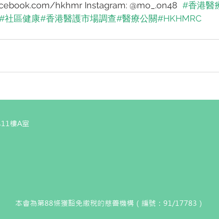
ebook.com/hkhmr Instagram: @mo_.on48  
#香港醫
#社區健康
#香港醫護市場調查
#醫療公關
#HKHMRC
11樓A室
本會為第88條獲豁免繳稅的慈善機構（編號：91/17783）