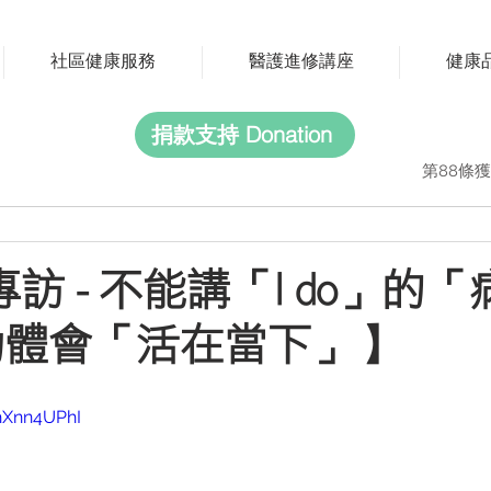
社區健康服務
醫護進修講座
健康
捐款支持 Donation
第88條獲
專訪 - 不能講「I do」的
動體會「活在當下」】
hXnn4UPhI