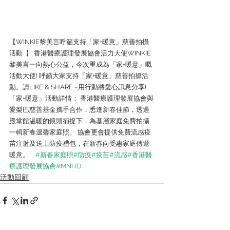
【WINKIE黎美言呼籲支持「家+暖意」慈善拍攝
活動  】 香港醫療護理發展協會活力大使WINKIE
黎美言一向熱心公益，今次重成為「家+暖意」嘅
活動大使! 呼籲大家支持「家+暖意」慈善拍攝活
動。請LIKE & SHARE ~用行動將愛心訊息分享! 
「家+暖意」活動詳情： 香港醫療護理發展協會與
愛梨巴慈善基金攜手合作，悉逢新春佳節，透過
殿堂館温暖的鏡頭捕捉下，為基層家庭免費拍攝
一輯新春溫馨家庭照。 協會更會提供免費流感疫
苗注射及送上防疫禮包，在新春向受惠家庭傳遞
暖意。    
#新春家庭照
#防疫
#疫苗
#流感
#香港醫
療護理發展協會
#MNHD
活動回顧