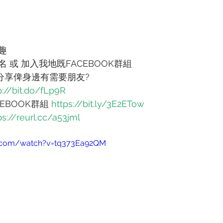
趣
 或 加入我地既FACEBOOK群組
分享俾身邊有需要朋友?
p://bit.do/fLp9R
EBOOK群組 
https://bit.ly/3E2ETow
ps://reurl.cc/a53jml
e.com/watch?v=tq373Ea92QM