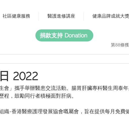
社區健康服務
醫護進修講座
健康品牌成就大
捐款支持 Donation
第88條獲
 2022
生會」攜手舉辦醫患交流活動。腸胃肝臟專科醫生周泰年
歷程，鼓勵同行者積極面對肝病。
組織-香港醫療護理發展協會嘅屬會，旨在提供每月免費