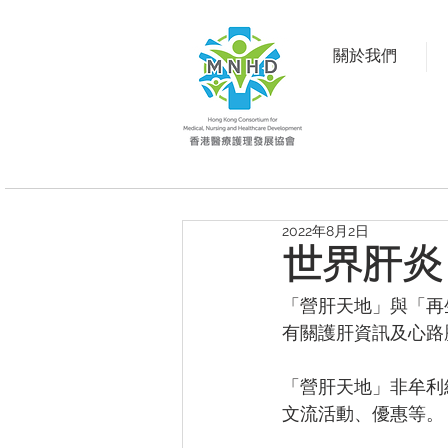
關於我們
2022年8月2日
世界肝炎日
「營肝天地」與「再
有關護肝資訊及心路
「營肝天地」非牟利
文流活動、優惠等。