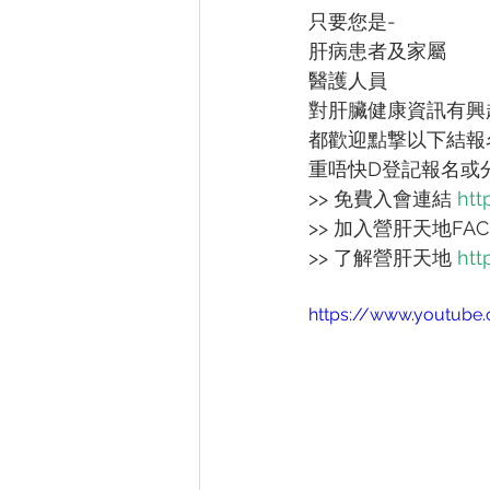
只要您是-
肝病患者及家屬
醫護人員
對肝臟健康資訊有興
都歡迎點撃以下結報名
重唔快D登記報名或
>> 免費入會連結 
htt
>> 加入營肝天地FAC
>> 了解營肝天地 
htt
https://www.youtub