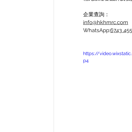
企業查詢：
info@hkhmrc.com
WhatsApp:
6743 455
https://video.wixst
p4