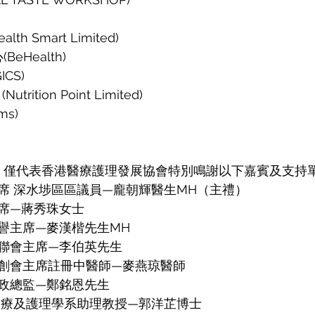
）
th Smart Limited)
eHealth)
ICS)
rition Point Limited)
ms)
JP 僅代表香港醫療護理發展協會特別鳴謝以下嘉賓及支持
席 深水埗區區議員—龐朝輝醫生MH（主禮）
席—蔣秀珠女士
譽主席—麥漢楷先生MH
聯會主席—李伯英先生
創會主席註冊中醫師—麥燕琼醫師
政總監—鄭銘恩先生
醫療及護理學系助理教授—郭洋芷博士