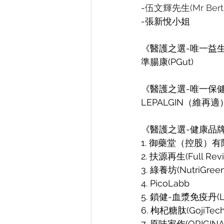
-
伍文輝先生(Mr Bertr
-張新悅小姐
《醫護之選-唯一益
準腸康(PGut)
《醫護之選-唯一保
LEPALGIN（維再適
《醫護之選-健康品
1. 御藥堂（控股）有限公
2. 扶源再生(Full Reviv
3. 綠養坊(NutriGreen
4. PicoLabb
5. 鎖健-血漿免疫丹(LO
6. 枸杞糖肽(GojiTech 
7. 原味家作(ORIGINA