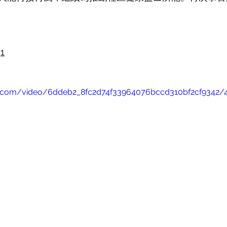
1
atic.com/video/6ddeb2_8fc2d74f33964076bccd310bf2cf9342