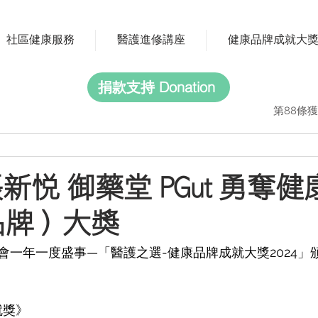
社區健康服務
醫護進修講座
健康品牌成就大
捐款支持 Donation
第88條獲
新悅 御藥堂 PGut 勇奪
品牌）大獎
一年一度盛事—「醫護之選-健康品牌成就大獎2024」頒
就獎》