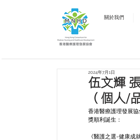
關於我們
2024年7月1日
伍文輝 張
（個人/
香港醫療護理發展協會
獎順利誕生：
《醫護之選-健康成