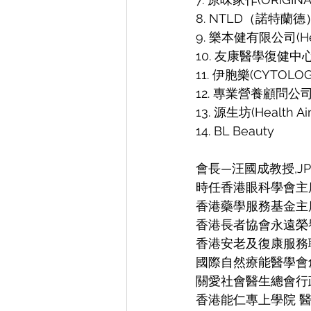
8. NTLD（諾特蘭德
9. 樂本健有限公司(Heal
10. 友康醫學復健中心(B
11. 伊胞樂(CYTOLOG
12. ⁠專業營養顧問公司(Nut
13. ⁠源生坊(Health Ai
14. ⁠BL Beauty
會長—汪國成教授,
時任香港眼科學會主
香港藥學服務基金主
香港長者協會永遠榮
香港安老及復康服務
國際自然療能醫學會
關愛社會醫生總會行
香港能仁專上學院 