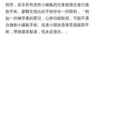
然而，並非所有患有小腸氣的兒童都適合進行微
創手術。廖醫生指出此手術存在一些限制，「例
如一些極早產的嬰兒，心肺功能較弱，可能不適
合微創小腸氣手術。或者小朋友曾接受過腹部手
術，導致腸道黏連，也未必適合。」
小兒外科專科 廖思維醫生
小兒外科資訊
尖沙咀金馬倫道22-24號東麗中心11樓A室
會員查詢:
5939 1443