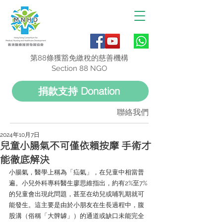
第88條獲豁免繳稅的慈善機構
Section 88 NGO
捐款支持 Donation
聯絡我們
2024年10月7日
兒童小腸氣不可僅依賴按摩 手術才
能徹底解決
小腸氣，醫學上稱為「疝氣」，在兒童中相當普
遍。小兒外科專科醫生廖思維指出，約有2%至7%
的兒童會出現此問題，甚至在幼兒或哺乳期就可
能發生。這主要是由於小朋友在生長過程中，腹
股溝（俗稱「大髀罅」）的通道或缺口未能完全