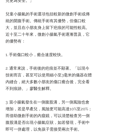
兒更為安全。」
兒童小腸氣的手術選項包括較新的微創手術或傳
統的開腹手術。傳統手術有其優勢，但傷口較
大，並且在小朋友身上留下疤痕的可能性較高。
近十至二十年來，微創小腸氣手術逐漸普及，它
的優勢有：
1. 手術傷口較小，癒合速度較快。
2. 通常來說，手術後的疤痕並不顯著。「以現今
技術而言，甚至可以使用細小至3毫米的儀器在體
內縫合，絕大多數小朋友的傷口癒合後，完全看
不到痕跡。」廖醫生解釋。
3. 當小腸氣發生在一側腹股溝，另一側風險也會
增加，若是早產兒，風險更可能高達10%至20%；
而借助微創手術的內窺鏡，可以清楚檢查另一側
腹股溝是否出現小腸氣症狀，如若發現，手術中
即可一併處理，以免孩子需接受兩次手術。