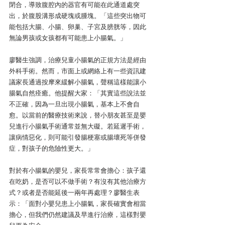
閉合，導致腹腔內的器官有可能在此通道處突
出，於腹股溝形成硬塊或腫塊。「這些突出物可
能包括大腸、小腸、卵巢、子宮及膀胱等，因此
無論男孩或女孩都有可能患上小腸氣。」
廖醫生強調，治療兒童小腸氣的正規方法是經由
外科手術。然而，市面上或網絡上有一些資訊建
議家長通過按摩來緩解小腸氣，聲稱這樣能讓小
腸氣自然痊癒。他提醒大家：「其實這些說法並
不正確，因為一旦出現小腸氣，基本上不會自
愈。以當前的醫療技術來說，替小朋友甚至是嬰
兒進行小腸氣手術通常並無大礙。若延遲手術，
讓病情惡化，則可能引發腸梗塞或腸壞死等併發
症，對孩子的危險性更大。」
對於有小腸氣的嬰兒，家長常常會擔心：孩子還
在吃奶，是否可以不做手術？有沒有其他治療方
式？或者是否能延後一兩年再處理？廖醫生表
示：「面對小嬰兒患上小腸氣，家長確實會相當
擔心，但我們仍然建議及早進行治療，這樣對嬰