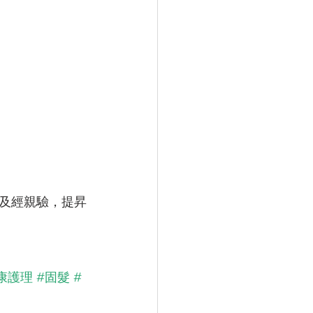
及經親驗，提昇
康護理
#固髮
#