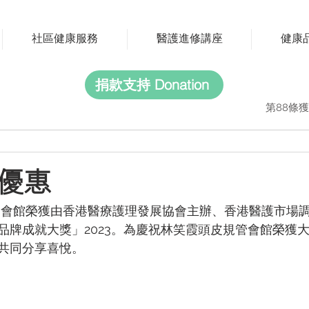
社區健康服務
醫護進修講座
健康
捐款支持 Donation
第88條獲
優惠
管會館榮獲由香港醫療護理發展協會主辦、香港醫護市場
品牌成就大獎」2023。為慶祝林笑霞頭皮規管會館榮獲
共同分享喜悅。