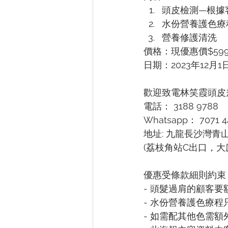
頭皮檢測—根據
水份營養護色療
營養修護清洗
價格：現優惠價$59
日期：2023年12月1
歡迎致電林笑霞頭皮規
電話： 3188 9788
Whatsapp： 7071 4
地址: 九龍長沙灣青山道
(荔枝角站C出口，大
優惠受條款細則約束 :
- 頭髮過肩的顧客要額
- 水份營養護色療
- 如需配其他色需