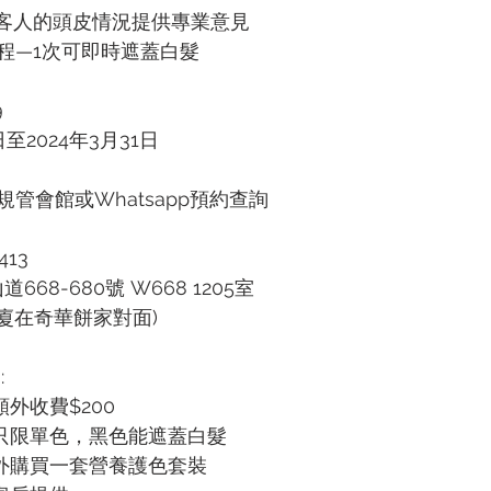
客人的頭皮情況提供專業意見
程—1次可即時遮蓋白髮
9
日至2024年3月31日
管會館或Whatsapp預約查詢
413
668-680號 W668 1205室
廈在奇華餅家對面)
 
外收費$200
程只限單色，黑色能遮蓋白髮
額外購買一套營養護色套裝