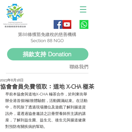
第88條獲豁免繳稅的慈善機構
Section 88 NGO
捐款支持 Donation
聯絡我們
2023年8月18日
協會會員免費領取：道地 X-CHA 極茶
早前本協會與道地X-CHA 極茶合作，於利東街舉
辦全港首個[極]致體驗館，活動圓滿結束。在活動
中，市民除了透過現場攤位及遊戲了解到腸道資
訊外，還透過協會邀請之註冊營養師所主講的講
座，了解到益生菌、益生元、後生元與腸道健康
對預防有關疾病的幫助。