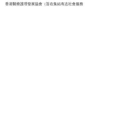
香港醫療護理發展協會（旨在集結有志社會服務
的醫護界精英，通過專業知識及經驗，提昇醫護
行業質素以推動社區健康及關懷社會。)
醫護查詢WhatsApp：5939 1443
企業查詢WhatsApp：6743 4551
#mnhd
#香港醫療護理發展協會
#北京同仁堂
#
醫療講座
#醫護講座
#醫療
#醫思健
康
#ECHealthcare
#健康講座
活動回顧
尖沙咀金馬倫道22-24號東麗中心11樓A室
會員查詢:
5939 1443