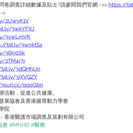
卷調查詳細數據及貼士?請參閱我們官網 ->> 
https://bi
->
t.ly/2UwyK1V
bit.ly/3wkYFXJ
t.ly/3ywLmVK
s://bit.ly/3wnktSs
.ly/36kj0Sk
.ly/2TM4r7r
//bit.ly/3dQHhUn
//bit.ly/3jXVQZY
//reurl.cc/qgoGbn
辦活動，促進公共健康。
發展協會及香港腸胃動力學會
學院 
：香港醫護市場調查及策劃有限公司
協會
#MNHD
#醫療
———————————————