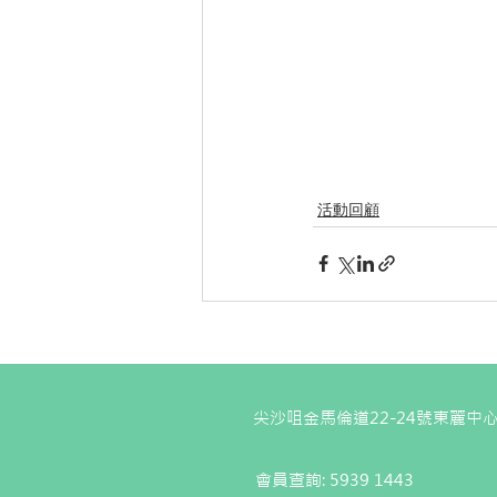
活動回顧
尖沙咀金馬倫道22-24號東麗中心
會員查詢: 5939 1443