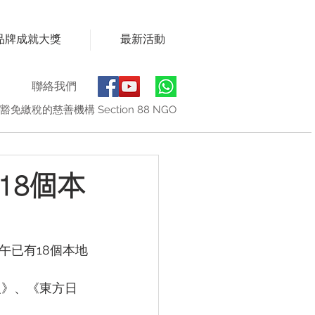
品牌成就大獎
最新活動
聯絡我們
豁免繳稅的慈善機構 Section 88 NGO
18個本
午已有18個本地
報》、《東方日