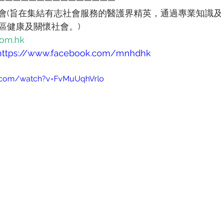
會(旨在集結有志社會服務的醫護界精英，通過專業知識
區健康及關懷社會。)
om.hk
https://www.facebook.com/mnhdhk
e.com/watch?v=FvMuUqhVrlo