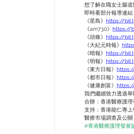
想了解在職女士腸道問
即時看部分報導連結 
《星島》
https://bi
《am730》
https://
《頭條》
https://bi
《大紀元時報》
http
《晴報》
https://bit
《明報》
https://bit
《東方日報》
https:
《都市日報》
https:
《健康創富》
https:
我們繼續致力透過舉
合辦：香港醫療護理
支持：香港能仁專上
醫療市場調查及公關
#香港醫療護理發展
——————————