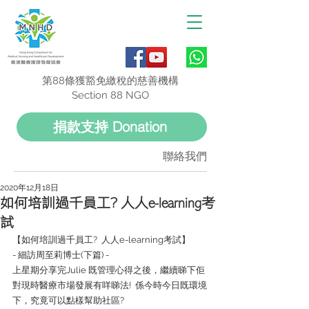
第88條獲豁免繳稅的慈善機構
Section 88 NGO
捐款支持 Donation
聯絡我們
2020年12月18日
如何培訓過千員工? 人人e-learning考
試
【如何培訓過千員工?  人人e-learning考試】
- 細訪周至莉博士(下篇) -
上星期分享完Julie 既管理心得之後，繼續睇下佢
對現時醫療市場發展有咩睇法!  係今時今日既環境
下，究竟可以點樣幫助社區? 