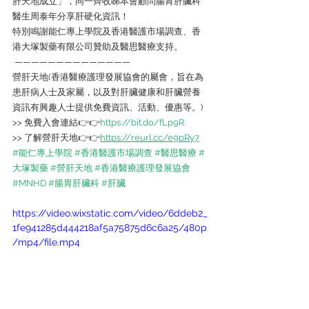
肝天地成立」，同一齊收睇本會顧問腸胃肝臟科
醫生周泰年分享肝硬化資訊！
特別鳴謝能仁專上學院及香港醫護市場調查、香
港大塚製藥有限公司贊助及醫思醫療支持。
 ——————————————
營肝天地(香港醫療護理發展協會的屬會，旨在為
患肝病人士及家屬，以及對肝臟健康和肝臟營養 
資訊有興趣人士提供免費資訊、活動、優惠等。)
>> 免費入會連結👉👉
https://bit.do/fLp9R
>> 了解營肝天地👉👉
https://reurl.cc/e9pRy7
#能仁專上學院
#香港醫護市場調查
#醫思醫療
#
大塚製藥
#營肝天地
#香港醫療護理發展協會
#MNHD
#腸胃肝臟科
#肝臟
https://video.wixstatic.com/video/6ddeb2_
1fe941285d444218af5a75875d6c6a25/480p
/mp4/file.mp4