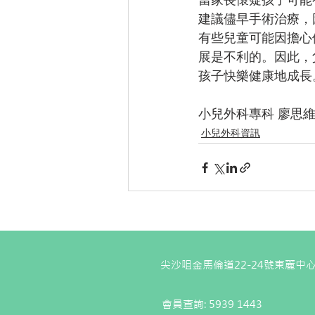
建議儘早手術治療，
有些兒童可能因擔心
展是不利的。因此，
孩子快樂健康地成長
小兒外科專科 廖思
小兒外科資訊
尖沙咀金馬倫道22-24號東麗中心
會員查詢: 5939 1443