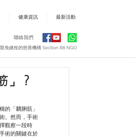
獎
健康資訊
最新活動
聯絡我們
豁免繳稅的慈善機構 Section 88 NGO
筋」？
稱的「黐脷筋」
術。然而，手術
擇觀察一段時
手術的關鍵在於