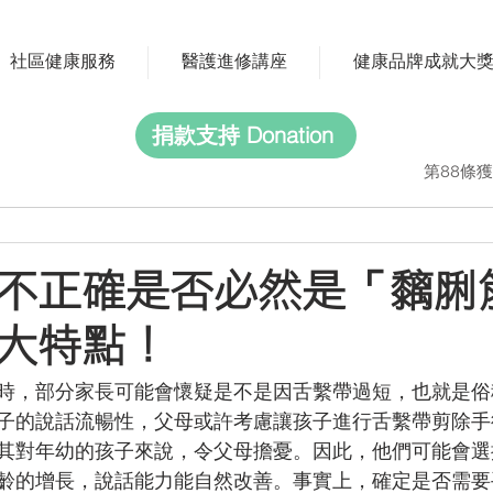
社區健康服務
醫護進修講座
健康品牌成就大
捐款支持 Donation
第88條獲
不正確是否必然是「黐脷
大特點！
時，部分家長可能會懷疑是不是因舌繫帶過短，也就是俗
子的說話流暢性，父母或許考慮讓孩子進行舌繫帶剪除手
其對年幼的孩子來說，令父母擔憂。因此，他們可能會選
齡的增長，說話能力能自然改善。事實上，確定是否需要