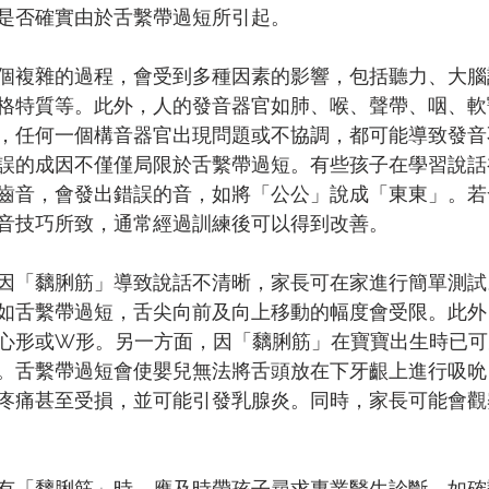
是否確實由於舌繫帶過短所引起。
個複雜的過程，會受到多種因素的影響，包括聽力、大腦
格特質等。此外，人的發音器官如肺、喉、聲帶、咽、軟
，任何一個構音器官出現問題或不協調，都可能導致發音
誤的成因不僅僅局限於舌繫帶過短。有些孩子在學習說話
齒音，會發出錯誤的音，如將「公公」說成「東東」。若
音技巧所致，通常經過訓練後可以得到改善。
因「黐脷筋」導致說話不清晰，家長可在家進行簡單測試
如舌繫帶過短，舌尖向前及向上移動的幅度會受限。此外
心形或W形。另一方面，因「黐脷筋」在寶寶出生時已可
。舌繫帶過短會使嬰兒無法將舌頭放在下牙齦上進行吸吮
疼痛甚至受損，並可能引發乳腺炎。同時，家長可能會觀
有「黐脷筋」時，應及時帶孩子尋求專業醫生診斷。如確