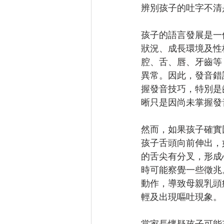
辨別孩子的吐字不清
孩子的語言發展是一
狀況、成長環境及性
腔、舌、唇、牙齒等
異常。因此，發音錯
握發音技巧，特別是
晰只是因尚未掌握發
然而，如果孩子確實
孩子舌頭向前伸出，
的舌尖有分叉，形成
時可能察覺一些徵兆
動作，導致母親乳頭
輕及出現嘔吐現象。
當家長懷疑孩子可能