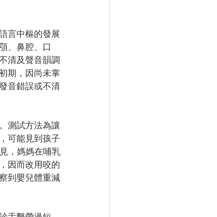
語言中樞的發展
顎、鼻腔、口
不清及聲音韻調
初期，因尚未掌
發音錯誤或不清
。測試方法為讓
，可能見到孩子
見，媽媽在哺乳
，因而改用咬的
察到嬰兒體重減
診舌繫帶過短，