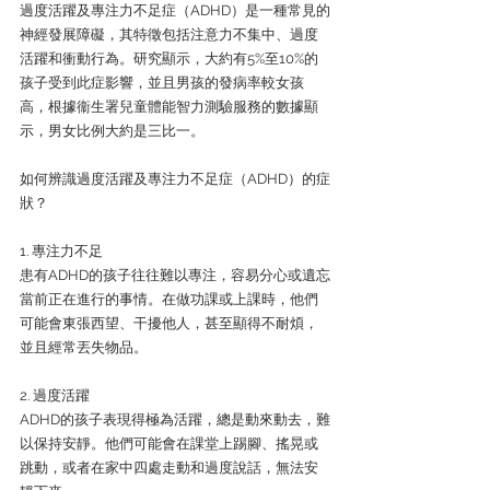
過度活躍及專注力不足症（ADHD）是一種常見的
神經發展障礙，其特徵包括注意力不集中、過度
活躍和衝動行為。研究顯示，大約有5%至10%的
孩子受到此症影響，並且男孩的發病率較女孩
高，根據衞生署兒童體能智力測驗服務的數據顯
示，男女比例大約是三比一。
如何辨識過度活躍及專注力不足症（ADHD）的症
狀？
1. 專注力不足
患有ADHD的孩子往往難以專注，容易分心或遺忘
當前正在進行的事情。在做功課或上課時，他們
可能會東張西望、干擾他人，甚至顯得不耐煩，
並且經常丟失物品。
2. 過度活躍
ADHD的孩子表現得極為活躍，總是動來動去，難
以保持安靜。他們可能會在課堂上踢腳、搖晃或
跳動，或者在家中四處走動和過度說話，無法安