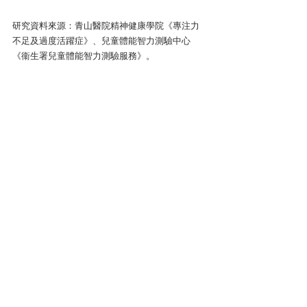
研究資料來源：青山醫院精神健康學院《專注力
不足及過度活躍症》、兒童體能智力測驗中心
《衞生署兒童體能智力測驗服務》。
註冊輔導心理學家、婚姻及家庭治療師 康志敏
輔導心理資訊
尖沙咀金馬倫道22-24號東麗中心11樓A室
會員查詢:
5939 1443