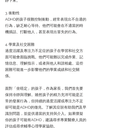
靜下來。
3. 衝動性
ADHD的孩子很難控制衝動，經常表現出不合適的
行為，缺乏耐心等待。他們可能會在不適當的時
機插話、打斷他人，甚至表現出冒失的行為。
4. 學業及社交困難
過度活躍及專注力不足症的孩子在學習和社交方
面可能會面臨挑戰。他們可能難以完成作業、記
憶信息、理解指示，或者與他人和諧相處。這些
困難可能進一步影響他們的學業成績和社交關
係。
面對「坐唔定」的孩子，作為家長，我們首先要
保持冷靜與理解。雖然孩子的精力充沛可能是正
常的發展行為，但持續的過度活躍或專注力不足
卻可能是ADHD的徵兆。了解其症狀有助我們及早
識別問題，並提供適當的支持與介入。如果懷疑
你的孩子可能有ADHD，建議尋求專業醫療人員的
評估或尋求輔導心理學家協助。