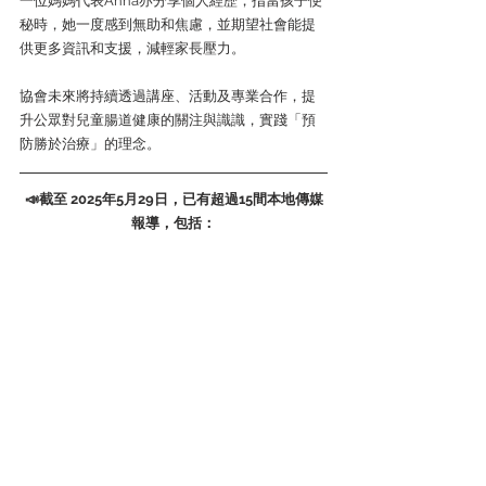
一位媽媽代表Anna亦分享個人經歷，指當孩子便
秘時，她一度感到無助和焦慮，並期望社會能提
供更多資訊和支援，減輕家長壓力。
協會未來將持續透過講座、活動及專業合作，提
升公眾對兒童腸道健康的關注與識識，實踐「預
防勝於治療」的理念。
📣截至 2025年5月29日，已有超過15間本地傳媒
報導，包括：