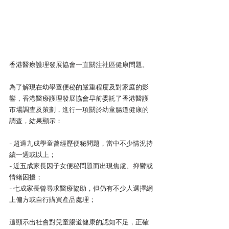
香港醫療護理發展協會一直關注社區健康問題。
為了解現在幼學童便秘的嚴重程度及對家庭的影
響，香港醫療護理發展協會早前委託了香港醫護
市場調查及策劃，進行一項關於幼童腸道健康的
調查，結果顯示：
- 超過九成學童曾經歷便秘問題，當中不少情況持
續一週或以上；
- 近五成家長因子女便秘問題而出現焦慮、抑鬱或
情緒困擾；
- 七成家長曾尋求醫療協助，但仍有不少人選擇網
上偏方或自行購買產品處理；
這顯示出社會對兒童腸道健康的認知不足，正確