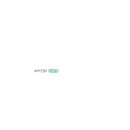
am730 (
網媒
)