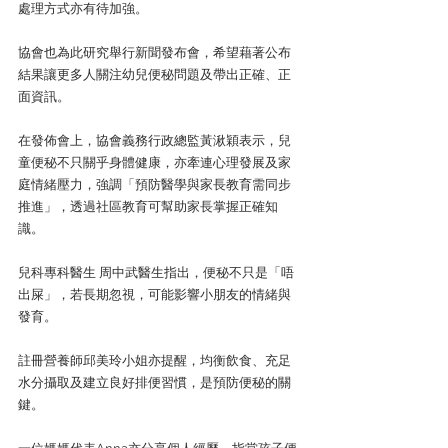
處理方式亦有待加強。
協會也為此研究舉行新聞發布會，希望藉著公布
結果讓更多人關注幼兒便秘問題及帶出正確、正
面資訊。
在發佈會上，協會義務行政總監黃湫穎表示，兒
童便秘不只關乎身體健康，亦牽連心理發展及家
庭情緒壓力，強調「預防醫學與家長教育需同步
推進」，透過社區教育可幫助家長掌握正確知
識。
兒科專科醫生 周中武醫生指出，便秘不只是「唔
出屎」，若長期忽視，可能影響小朋友的情緒與
發育。
註冊營養師邱美玲小姐亦提醒，均衡飲食、充足
水分攝取及建立良好排便習慣，是預防便秘的關
鍵。