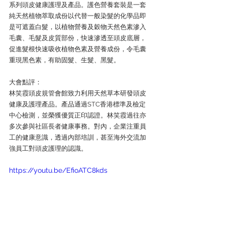
系列頭皮健康護理及產品。護色營養套裝是一套
純天然植物萃取成份以代替一般染髮的化學品即
是可遮蓋白髮，以植物營養及穀物天然色素滲入
毛囊、毛髮及皮質部份，快速滲透至頭皮底層，
促進髮根快速吸收植物色素及營養成份，令毛囊
重現黑色素，有助固髮、生髮、黑髮。
大會點評：
林笑霞頭皮規管會館致力利用天然草本研發頭皮
健康及護理產品。產品通過STC香港標準及檢定
中心檢測，並榮獲優質正印認證。林笑霞過往亦
多次參與社區長者健康事務。對內，企業注重員
工的健康意識，透過內部培訓，甚至海外交流加
強員工對頭皮護理的認識。
https://youtu.be/EfioATC8kds