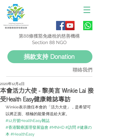
第88條獲豁免繳稅的慈善機構
Section 88 NGO
捐款支持 Donation
聯絡我們
2020年12月4日
本會活力大使 - 黎美言 Winkie Lai 接
受Health Easy健康雜誌專訪
Winkie表示擔任本會的「活力大使」，是希望可
以將正面、積極的能量傳送給大家。
#12月號HealthEasy雜誌
#香港醫療護理發展協會
#MNHD
#訪問
#健康の
本
#HealthEasy