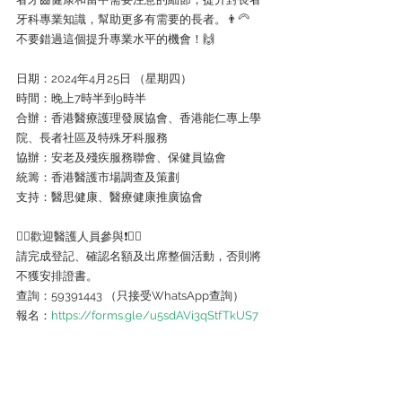
牙科專業知識，幫助更多有需要的長者。👨‍🦳
不要錯過這個提升專業水平的機會！🙌
日期：2024年4月25日 （星期四）
時間：晚上7時半到9時半
合辦：香港醫療護理發展協會、香港能仁專上學
院、長者社區及特殊牙科服務
協辦：安老及殘疾服務聯會、保健員協會
統籌：香港醫護市場調查及策劃
支持：醫思健康、醫療健康推廣協會
🧑‍⚕歡迎醫護人員參與❗👩‍⚕
請完成登記、確認名額及出席整個活動，否則將
不獲安排證書。
查詢：59391443 （只接受WhatsApp查詢）
報名：
https://forms.gle/u5sdAVi3qStfTkUS7