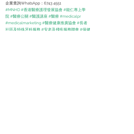
企業查詢WhatsApp：6743 4551
#MNHD
#香港醫療護理發展協會
#能仁專上學
院
#醫療公關
#醫護講座
#醫療
#medicalpr
#medicalmarketing
#醫療健康推廣協會
#長者
社區及特殊牙科服務
#安老及殘疾服務聯會
#保健
員協會
#醫思健康
#牙齒護理
最新活動
尖沙咀金馬倫道22-24號東麗中心11樓A室
會員查詢:
5939 1443
企業查詢:
6743 4551