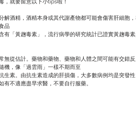
，就要留意以下小tips啦！
分解酒精，酒精本身或其代謝產物都可能會傷害肝細胞，
食品
含有「黃趜毒素」，流行病學的研究統計已證實黃趜毒素
常無從估計。藥物和藥物、藥物和人體之間可能有交錯反
隨機，像「過雲雨」一樣不期而至
抗生素。由抗生素造成的肝損傷，大多數病例均是突發性
如有不適應盡早求醫，不要自行服藥。