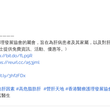
————
護理發展協會的屬會，旨在為肝病患者及其家屬，以及對
士提供免費資訊、活動、優惠等。)
p://bit.do/fLp9R
ps://reurl.cc/a53jml
it.ly/3hf2FDx
肪肝因素
#高危脂肪肝
#營肝天地
#香港醫療護理發展協
其醫生