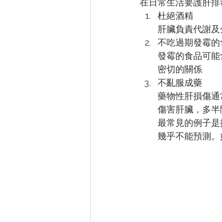
在日常生活要護肝排毒
杜絕酒精
肝臟負責代謝及
不吃過期發霉的
發霉的食品可能
密切的關係
不亂服成藥
藥物性肝損傷通
傷害肝臟，多半
最常見的例子是
幾乎不能預測。