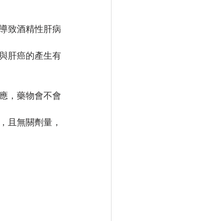
導致酒精性肝病
與肝癌的產生有
應，藥物會不會
，且無關劑量，