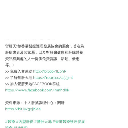
——————————————
營肝天地(香港醫療護理發展協會的屬會，旨在為
肝病患者及其家屬，以及對肝臟健康和肝臟營養
資訊有興趣的人士提供免費資訊、活動、優惠
等。)
>> 免費入會連結 
http://bit.do/fLp9R  
>> 了解營肝天地 
https://reurl.cc/a53jml   
>> 加入營肝天地FACEBOOK群組
https://www.facebook.com/mnhdhk
資料來源：中大肝臟護理中心：閱肝 
https://bit.ly/3xjlSea
#醫療
#丙型肝炎
#營肝天地
#香港醫療護理發展
協會
#MNHD