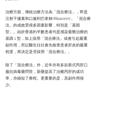
治療方面，傳統治療方法為「混合療法」，即是
注射干擾素和口服利巴韋林(Ribavirin) 。「混合療
法」的成效受很多因素影響，特別是「基因
型」。由於香港約半數患者均是感染最難治療的
基因 1 型，加上採用「混合療法」或會引起嚴重
副作用，所以醫生往往會先檢查患者肝炎的嚴重
程度，再決定是否採用「混合療法」。
除了「混合療法」外，近年亦有多款新式丙肝口
服抗病毒藥問世，新藥提高了治癒丙肝的成功
率，亦縮短了療程。更重要的是，其副作用很
少。