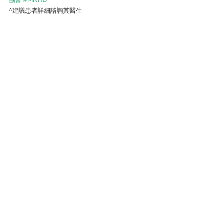
^建議患者詳細諮詢其醫生
有營資訊
尖沙咀金馬倫道22-24號東麗中心11樓A室
會員查詢:
5939 1443
企業查詢:
6743 4551
本會為第88條獲豁免繳稅的慈善機構（編
號：91/17783）