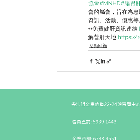
協會
#MNHD
#腸胃
會的屬會，旨在為患
資訊、活動、優惠等。
++免費健肝資訊連結 
解營肝天地 
https:/
活動回顧
尖沙咀金馬倫道22-24號東麗中心
會員查詢: 5939 1443
企業查詢:
6743 4551