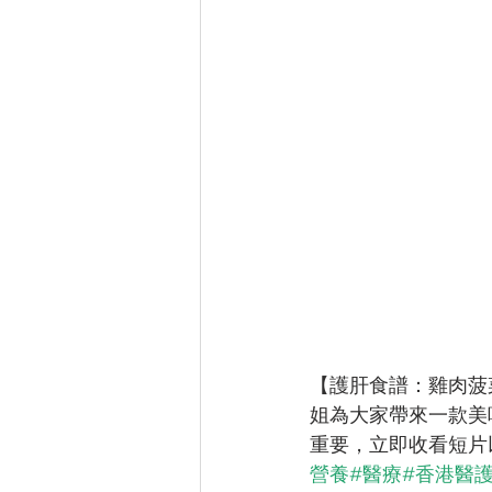
【護肝食譜：雞肉菠
姐為大家帶來一款美
重要，立即收看短片以
營養
#醫療
#香港醫