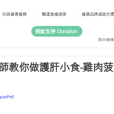
社區健康服務
醫護進修講座
健康品牌成就大
捐款支持 Donation
第88條獲
師教你做護肝小食-雞肉
l6p2ePnE