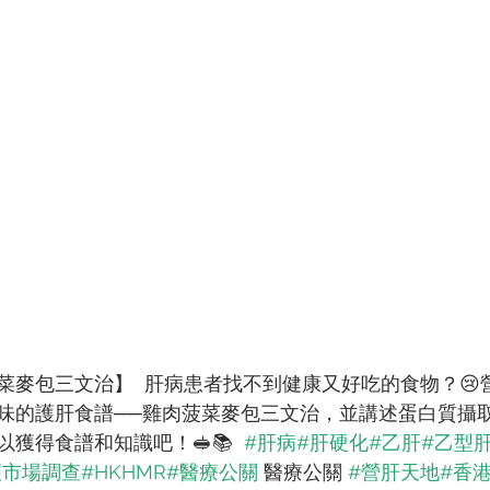
菜麥包三文治】  肝病患者找不到健康又好吃的食物？😢
味的護肝食譜──雞肉菠菜麥包三文治，並講述蛋白質攝
獲得食譜和知識吧！🥪📚  
#肝病
#肝硬化
#乙肝
#乙型
護市場調查
#HKHMR
#醫療公關
 醫療公關 
#營肝天地
#香