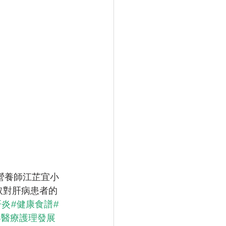
營養師江芷宜小
取對肝病患者的
肝炎
#健康食譜
#
港醫療護理發展