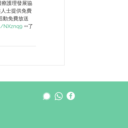
港醫療護理發展協
趣人士提供免費
活動免費放送 
cc/NXznq9
 ++了