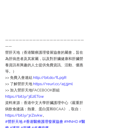
———————————————————————
——
營肝天地（香港醫療護理發展協會的屬會，旨在
為肝病患者及其家屬，以及對肝臟健康和肝臟營
養資訊有興趣的人士提供免費資訊、活動、優惠
等。）
>> 免費入會連結 
http://bit.do/fLp9R
>> 了解營肝天地 
https://reurl.cc/a53jml
>> 加入營肝天地FACEBOOK群組 
https://bit.ly/3E2ETow
資料來源：香港中文大學肝臟護理中心《嚴重肝
病飲食建議：熱量、蛋白質和BCAA》，取自：
https://bit.ly/3rZsvkw
。
#營肝天地
#香港醫療護理發展協會
#MNHD
#醫
療
#護肝
#肝臟
#皮膚痕癢