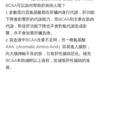
BCAA可以如何幫助肝病病人呢？
1. 多數蛋白質氨基酸都在肝臟內進行代謝，肝功能
下降會影響肝的代謝能力。而BCAA則主要在肌肉
代謝，即使肝功能下降也不會對氨代謝造成影
響，亦不會加重肝臟負擔。
2. 當血液中BCAA含量不足時，另一種氨基酸
AAA（Aromatic Amino Acid）容易進入腦部，
向大腦傳輸不良的胺，引致肝性腦病惡化。補充
BCAA有助減輕以上過程，並減慢肝性腦病的進
展。