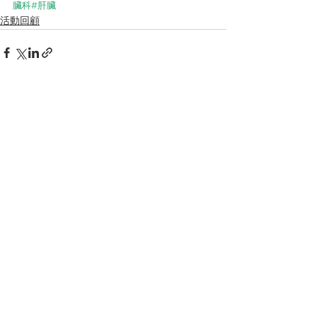
臟科
#肝臟
活動回顧