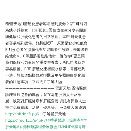
{營肝天地} [肝硬化患者容易感到疲倦？😴可能因
為缺少營養素！] 註冊護士梁偉成先生分享有關肝
臟健康和肝硬化患者的日常護理。👏🏻 肝硬化患
者容易感到疲倦、好想瞓😴，原因是缺少維他命
E！🆖 患者的脂肪代謝功能嘅發生故障，未能吸收
維他命A、E等脂肪溶性維他命，維他命E更是讓
我們保持活力💪🏻的重要營養素，所以患者就更
容易疲倦。🏃🏻‍♂️ 肝硬化患者腹水積累，胃部感到
不適，想知道點樣舒緩症狀及更多照顧肝硬化患
者的注意事項，立即去片了解！🆒 
—————————————— 營肝天地(香港醫療
護理發展協會的屬會，旨在為患肝病人士及家
屬，以及對肝臟健康和肝臟營養 資訊有興趣人士
提供免費資訊、活動、優惠等。) ++免費入會連結
http://bit.do/fLp9R
 ++了解營肝天地
https://reurl.cc/e9pRy7
#香港醫護市場調查
#營
肝天地
#香港醫療護理發展協會
#MNHD
#腸胃肝