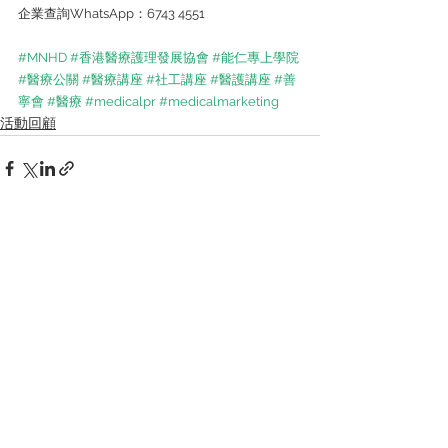
企業查詢WhatsApp：6743 4551
#MNHD
#香港醫療護理發展協會
#能仁專上學院
#醫療公關
#醫療講座
#社工講座
#醫護講座
#善
寧會
#醫療
#medicalpr
#medicalmarketing
活動回顧