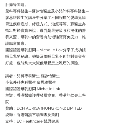
肚痛等問題。
兒科專科醫生—蘇詠怡醫生及小兒外科專科醫生—
廖思維醫生於講座中分享了不同程度的嬰幼兒腸
胃道疾病症狀、紓緩方式、治療等等。蘇醫生亦
指出對於寶寶來說，母乳是最好吸收和消化的營
養來源，母乳中的營養有助增強寶寶免疫力，維
護腸道健康。
國際認證母乳顧問—Michelle Lok分享了成功餵
哺母乳的秘訣。她提及餵哺母乳不但能對寶寶有
好處，也能夠大大減低母親患上乳癌的風險。
講者：兒科專科醫生 蘇詠怡醫生
小兒外科專科醫生 廖思維醫生
國際認證母乳顧問 Michelle Lok
主辦：香港醫療護理發展協會、香港能仁專上學
院
贊助：DCH AURIGA (HONG KONG) LIMITED
統籌：香港醫護市場調查及策劃
支持：EC Healthcare 醫思健康