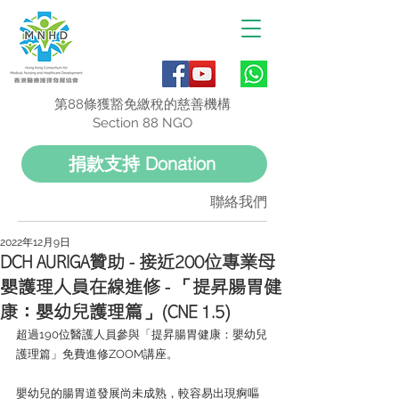
第88條獲豁免繳稅的慈善機構
Section 88 NGO
捐款支持 Donation
聯絡我們
2022年12月9日
DCH AURIGA贊助 - 接近200位專業母
嬰護理人員在線進修 - 「提昇腸胃健
康：嬰幼兒護理篇」(CNE 1.5)
超過190位醫護人員參與「提昇腸胃健康：嬰幼兒
護理篇」免費進修ZOOM講座。
嬰幼兒的腸胃道發展尚未成熟，較容易出現痾嘔