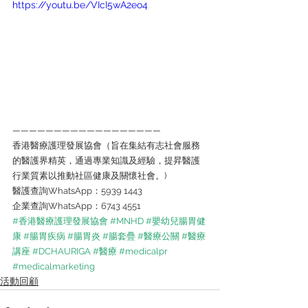
https://youtu.be/VIcI5wA2eo4
——————————————————
香港醫療護理發展協會（旨在集結有志社會服務
的醫護界精英，通過專業知識及經驗，提昇醫護
行業質素以推動社區健康及關懷社會。)
醫護查詢WhatsApp：5939 1443
企業查詢WhatsApp：6743 4551
#香港醫療護理發展協會
#MNHD
#嬰幼兒腸胃健
康
#腸胃疾病
#腸胃炎
#腸套疊
#醫療公關
#醫療
講座
#DCHAURIGA
#醫療
#medicalpr
#medicalmarketing
活動回顧