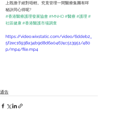
上既擔子絕對唔輕。究竟管理一間醫療集團有咩
秘訣同心得呢? 
#香港醫療護理發展協會
#MNHD
#醫療
#護理
#
社區健康
#香港醫護市場調查
https://video.wixstatic.com/video/6ddeb2_
5f2ec16938a34b9d8d6a04674c513951/480
p/mp4/file.mp4
通告