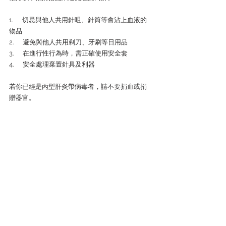
1.      切忌與他人共用針咀、針筒等會沾上血液的
物品
2.      避免與他人共用剃刀、牙刷等日用品
3.      在進行性行為時，需正確使用安全套
4.      安全處理棄置針具及利器
若你已經是丙型肝炎帶病毒者，請不要捐血或捐
贈器官。