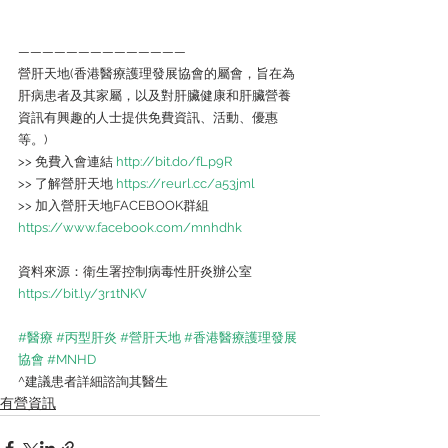
——————————————
營肝天地(香港醫療護理發展協會的屬會，旨在為
肝病患者及其家屬，以及對肝臟健康和肝臟營養
資訊有興趣的人士提供免費資訊、活動、優惠
等。)
>> 免費入會連結 
http://bit.do/fLp9R 
>> 了解營肝天地 
https://reurl.cc/a53jml   
>> 加入營肝天地FACEBOOK群組 
https://www.facebook.com/mnhdhk
資料來源：衛生署控制病毒性肝炎辦公室 
https://bit.ly/3r1tNKV
#醫療
#丙型肝炎
#營肝天地
#香港醫療護理發展
協會
#MNHD
^建議患者詳細諮詢其醫生
有營資訊