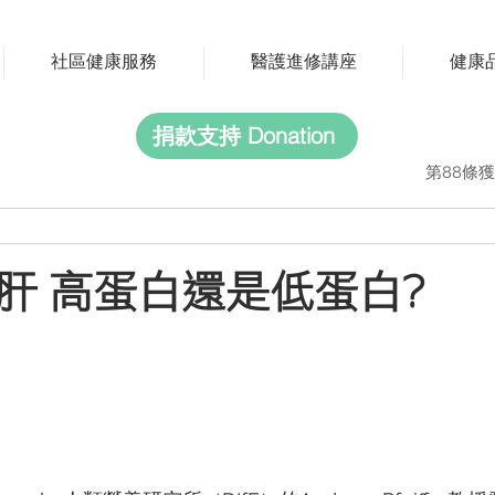
社區健康服務
醫護進修講座
健康
捐款支持 Donation
第88條獲
肝 高蛋白還是低蛋白?