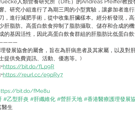
bruecke人類營養研究所（DIfE）的Andreas Pfeiffe
響。研究小組進行了為期三周的小型實驗，讓參加者進行
刀，進行減肥手術，從中收集肝臟樣本。經分析發現，高
少肝脂肪。高蛋白飲食抑制了脂肪攝取、儲存和合成的機
成的基因活性，因此高蛋白飲食群組的肝脂肪比低蛋白飲
————
護理發展協會的屬會，旨在為肝病患者及其家屬，以及對
士提供免費資訊、活動、優惠等。)

https://bit.do/fLp9R

https://reurl.cc/e9pRy7
ttps://bit.do/fMe8u
肝
#乙型肝炎
#肝纖維化
#營肝天地
#香港醫療護理發展
其醫生