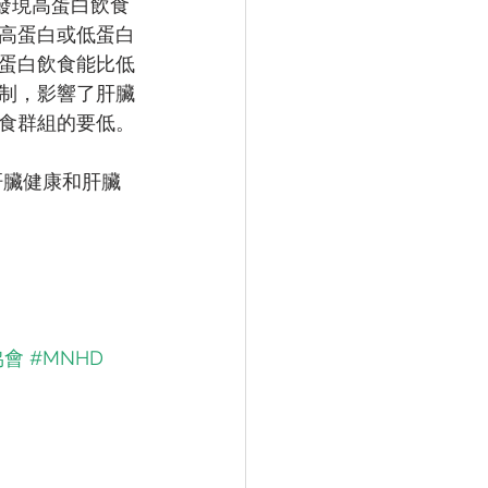
r教授發現高蛋白飲食
高蛋白或低蛋白
蛋白飲食能比低
制，影響了肝臟
食群組的要低。
肝臟健康和肝臟
協會
#MNHD