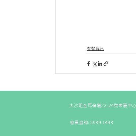
有營資訊
尖沙咀金馬倫道22-24號東麗中心
會員查詢: 5939 1443