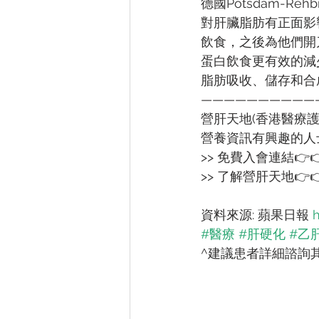
德國Potsdam-Reh
對肝臟脂肪有正面影
飲食，之後為他們開
蛋白飲食更有效的減
脂肪吸收、儲存和合
——————————
營肝天地(香港醫療
營養資訊有興趣的人
>> 免費入會連結👉
>> 了解營肝天地👉
資料來源: 蘋果日報 
h
#醫療
#肝硬化
#乙
^建議患者詳細諮詢