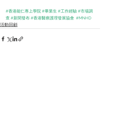
#香港能仁專上學院
#畢業生
#工作經驗
#市場調
查
#新聞發布
#香港醫療護理發展協會
#MNHD
活動回顧