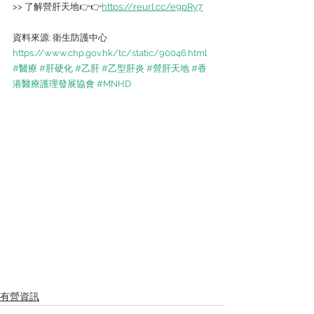
>> 了解營肝天地👉👉
https://reurl.cc/e9pRy7
資料來源: 衛生防護中心 
https://www.chp.gov.hk/tc/static/90046.html
#醫療
#肝硬化
#乙肝
#乙型肝炎
#營肝天地
#香
港醫療護理發展協會
#MNHD
有營資訊