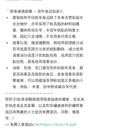
「˹新春健康錦囊 — 賀年食品知多D」
蘿蔔糕和芋頭糕等食品除了本身含豐富碳水
化合物外，亦常採用了較高脂的材料如臘
腸、臘肉和花生等，令賀年糕點的熱量大
增。因此只宜淺嚐，不宜用來代替正餐。
盡量以蒸、微波爐翻熱、焗或用易潔鑊少油
煎等低脂烹調方法來把糕點翻熱，減少使用
過量油分或蛋汁把糕點煎熟，或用蛋汁把糕
點煎熟，避免使用過量油分。
油角、煎堆、笑口棗等煎炸的新年美食，都
是高熱量及高脂肪的食品，進食過量容易影
響健康，可以用建議享用較低脂又香脆的小
食，例如： 米通、炒米餅或爆谷等代替。
——————————————
營肝天地(香港醫療護理發展協會的屬會，旨在為
肝病患者及其家屬，以及對肝臟健康和肝臟營養
資訊有興趣的人士提供免費資訊、活動、優惠
等。) 
>> 免費入會連結👉👉
https://bit.do/fLp9R