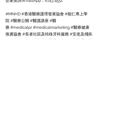
企業查詢WhatsApp：6743 4551
#MNHD
#香港醫療護理發展協會
#能仁專上學
院
#醫療公關
#醫護講座
#醫
療
#medicalpr
#medicalmarketing
#醫療健康
推廣協會
#長者社區及特殊牙科服務
#安老及殘疾
服務聯會
#保健員協會
#醫思健康
#牙齒護理
#長
者牙齒
活動回顧
尖沙咀金馬倫道22-24號東麗中心11樓A室
會員查詢:
5939 1443