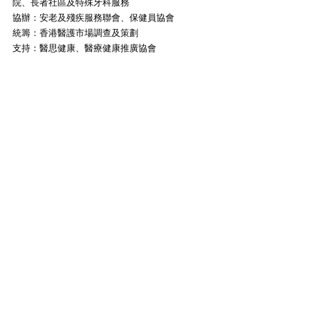
院、長者社區及特殊牙科服務
協辦：安老及殘疾服務聯會、保健員協會 
統籌：香港醫護市場調查及策劃
支持：醫思健康、醫療健康推廣協會