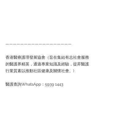
——————————————————
香港醫療護理發展協會（旨在集結有志社會服務
的醫護界精英，通過專業知識及經驗，提昇醫護
行業質素以推動社區健康及關懷社會。)
醫護查詢WhatsApp：5939 1443
企業查詢WhatsApp：6743 4551
#醫思醫療
#MNHD
#香港醫療護理發展協會
#能
仁專上學院
#醫療講座
#社工講座
#醫護講座
#善
寧會
#醫療
最新活動