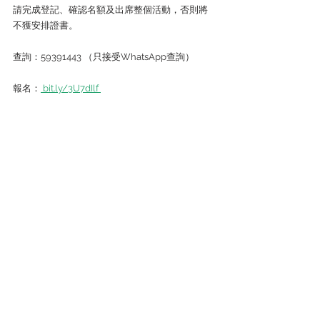
請完成登記、確認名額及出席整個活動，否則將
不獲安排證書。
查詢：59391443 （只接受WhatsApp查詢）
報名：
 bit.ly/3U7dIlf 