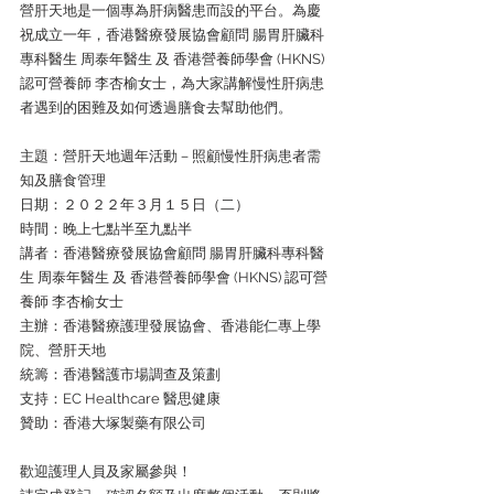
營肝天地是一個專為肝病醫患而設的平台。為慶
祝成立一年，香港醫療發展協會顧問 腸胃肝臟科
專科醫生 周泰年醫生 及 香港營養師學會 (HKNS) 
認可營養師 李杏榆女士，為大家講解慢性肝病患
者遇到的困難及如何透過膳食去幫助他們。
主題：營肝天地週年活動－照顧慢性肝病患者需
知及膳食管理
日期：２０２２年３月１５日（二）
時間：晚上七點半至九點半
講者：香港醫療發展協會顧問 腸胃肝臟科專科醫
生 周泰年醫生 及 香港營養師學會 (HKNS) 認可營
養師 李杏榆女士
主辦：香港醫療護理發展協會、香港能仁專上學
院、營肝天地
統籌：香港醫護市場調查及策劃
支持：EC Healthcare 醫思健康
贊助：香港大塚製藥有限公司
歡迎護理人員及家屬參與！