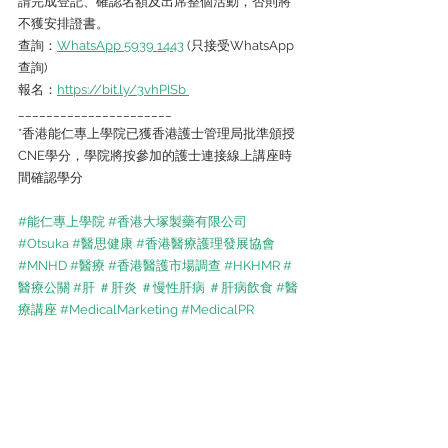
請完成登記、確認名額及出席整個活動，否則將
不獲安排證書。
查詢：
WhatsApp 5939 1443
 (只接受WhatsApp
查詢)
報名：
https://bit.ly/3vhPISb 
______________________
*香港能仁專上學院已獲香港護士管理局批準頒授
CNE學分，學院將按參加的護士連接線上講座時
間確認學分
#能仁專上學院
#香港大塚製藥有限公司
#Otsuka
#醫思健康
#香港醫療護理發展協會
#MNHD
#醫療
#香港醫護市場調查
#HKHMR
#
醫療公關
#肝
＃肝炎
＃慢性肝病
＃肝病飲食
#醫
療講座
#MedicalMarketing
#MedicalPR