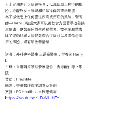
人士定期進行大腸鏡檢查，以減低患上癌症的風
險，亦能夠及早發現和切除瘜肉甚或癌細胞。
為了減低患上任何腸道疾病或癌症的風險，營養
師—Harry Li建議大家可以從飲食方面著手改善腸
道健康，例如服用益生菌精華素。益生菌精華素
除了能夠紓緩大腸易激綜合症症狀以及降低患腸
癌的風險，還有助改善情緒！
講者：外科專科醫生 王喬峯醫生，營養師 Harry 
Li
主辦：香港醫療護理發展協會、香港能仁專上學
院
贊助：Freshlite
統籌：香港醫護市場調查及策劃
支持：EC Healthcare 醫思健康
https://youtu.be/I-DkMI-lHTc