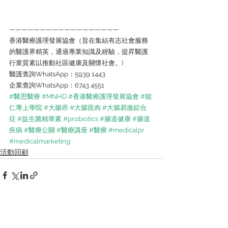
——————————————————
香港醫療護理發展協會（旨在集結有志社會服務
的醫護界精英，通過專業知識及經驗，提昇醫護
行業質素以推動社區健康及關懷社會。)
醫護查詢WhatsApp：5939 1443
企業查詢WhatsApp：6743 4551
#醫思醫療
#MNHD
#香港醫療護理發展協會
#能
仁專上學院
#大腸癌
#大腸瘜肉
#大腸易激綜合
症
#益生菌精華素
#probiotics
#腸道健康
#腸道
疾病
#醫療公關
#醫療講座
#醫療
#medicalpr
#medicalmarketing
活動回顧