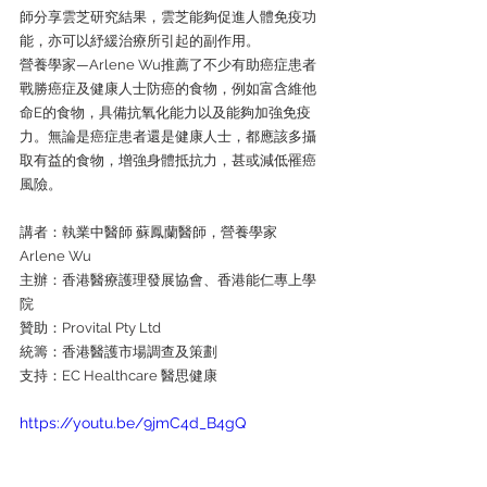
師分享雲芝研究結果，雲芝能夠促進人體免疫功
能，亦可以紓緩治療所引起的副作用。
營養學家—Arlene Wu推薦了不少有助癌症患者
戰勝癌症及健康人士防癌的食物，例如富含維他
命E的食物，具備抗氧化能力以及能夠加強免疫
力。無論是癌症患者還是健康人士，都應該多攝
取有益的食物，增強身體抵抗力，甚或減低罹癌
風險。
講者：執業中醫師 蘇鳳蘭醫師，營養學家 
Arlene Wu
主辦：香港醫療護理發展協會、香港能仁專上學
院
贊助：Provital Pty Ltd
統籌：香港醫護市場調查及策劃
支持：EC Healthcare 醫思健康
https://youtu.be/9jmC4d_B4gQ