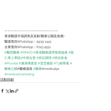
——————————————————
香港醫護市場調查及策劃(醫療公關及推廣)
醫護查詢WhatsApp：5939 1443
企業查詢WhatsApp：6743 4551
#醫思醫療
#MNHD
#香港醫療護理發展協會
#能
仁專上學院
#中西合璧
#癌症調理
#癌症飲食
#Provital
#澳洲博惠堂
#雲芝糖肽
#T3精華素
#
醫療公關
#醫療講座
#醫療
#medicalpr
#medicalmarketing
活動回顧