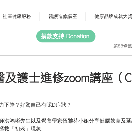
社區健康服務
醫護進修講座
健康品牌成就大
捐款支持 Donation
第88條獲
醫及護士進修zoom講座（C
）
力下降？好驚自己有呢D症狀？
師洪鴻彬先生以及營養學家伍雅芬小姐分享健腦飲食及延
拯救「初老」現象。