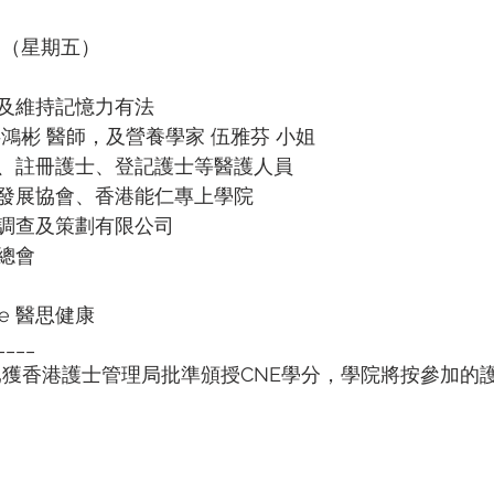
6日（星期五）
及維持記憶力有法
鴻彬 醫師，及營養學家 伍雅芬 小姐
、註冊護士、登記護士等醫護人員 
發展協會、香港能仁專上學院
調查及策劃有限公司
總會
are 醫思健康
____
已獲香港護士管理局批準頒授CNE學分，學院將按參加的