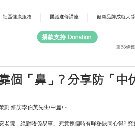
社區健康服務
醫護進修講座
健康品牌成就大
捐款支持 Donation
第88條獲
靠個「鼻」? 分享防「中
劃 細訪李伯英先生(中篇) -
安老院，絕對唔係易事。究竟揀個時有咩秘訣同心得? 究