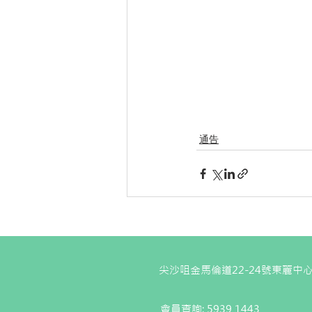
通告
尖沙咀金馬倫道22-24號東麗中心
會員查詢: 5939 1443