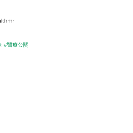
khmr
查
​ 
#醫療公關
​ 