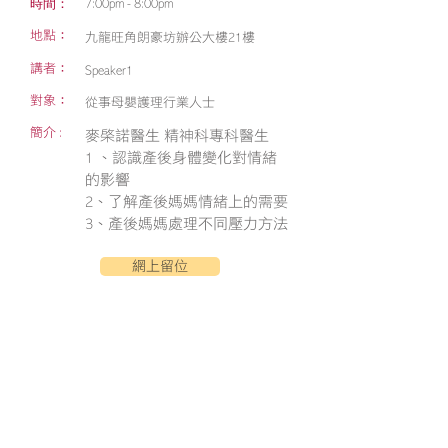
時間：
7:00pm - 8:00pm
地點：
九龍旺角朗豪坊辦公大樓21樓
講者：
Speaker1
對象：
從事母嬰護理行業人士
簡介 :
麥棨諾醫生 精神科專科醫生
1 、認識產後身體變化對情緒
的影響
2、了解產後媽媽情緒上的需要
3、產後媽媽處理不同壓力方法
網上留位
尖沙咀金馬倫道22-24號東麗中心11樓A室
會員查詢:
5939 1443