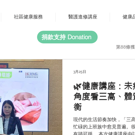
社區健康服務
醫護進修講座
健康
捐款支持 Donation
第88條獲
3月25日
🌿健康講座：
角度看三高、體
衡
現代的生活節奏加快，「三高
忙碌的上班族中愈見普遍。
有跡可循。 本次健康講座由註冊中醫師黃棋昌主講，從中