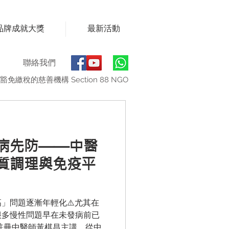
品牌成就大獎
最新活動
聯絡我們
豁免繳稅的慈善機構 Section 88 NGO
未病先防——中醫
質調理與免疫平
」問題逐漸年輕化⚠️尤其在
很多慢性問題早在未發病前已